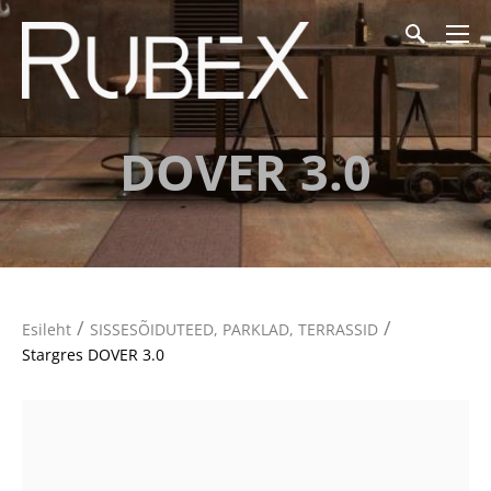
DOVER 3.0
/
/
Esileht
SISSESÕIDUTEED, PARKLAD, TERRASSID
Stargres DOVER 3.0