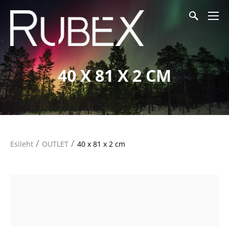
40 X 81 X 2 CM
/
/
Esileht
OUTLET
40 x 81 x 2 cm