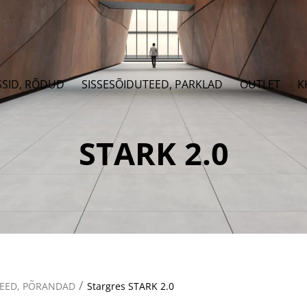
SSID, RÕDUD
SISSESÕIDUTEED, PARKLAD
OUTLET
K
STARK 2.0
/
TEED, PÕRANDAD
Stargres STARK 2.0