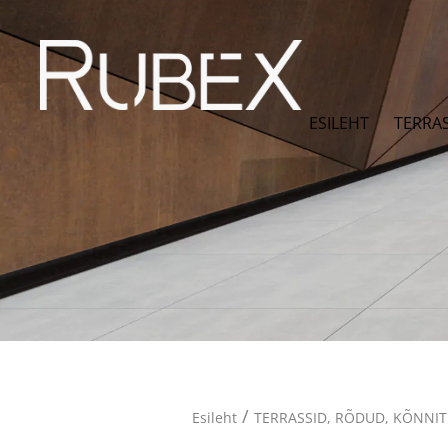
ESILEHT
TERRA
/
Esileht
TERRASSID, RÕDUD, KÕNNI