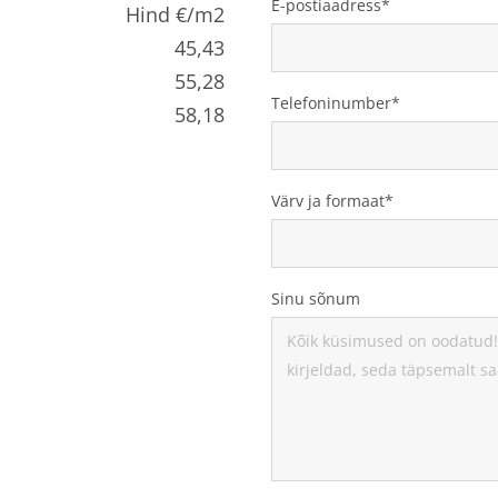
E-postiaadress
Hind €/m2
45,43
55,28
Telefoninumber
58,18
Värv ja formaat
Sinu sõnum