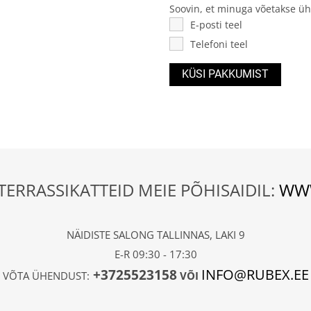
Soovin, et minuga võetakse ü
E-posti teel
Telefoni teel
I TERRASSIKATTEID MEIE PÕHISAIDIL:
WWW
NÄIDISTE SALONG TALLINNAS, LAKI 9
E-R 09:30 - 17:30
INFO@RUBEX.EE
+3725523158
VÕTA ÜHENDUST:
VÕI