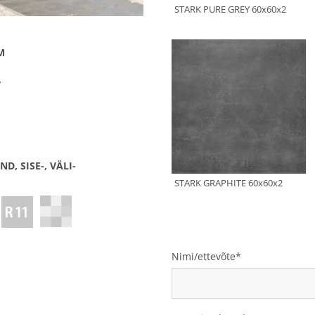
M
V
D, SISE-, VÄLI-
Nimi/ettevõte