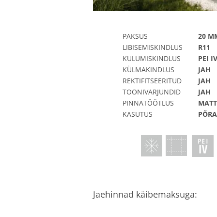
PAKSUS
20 M
LIBISEMISKINDLUS
R11
KULUMISKINDLUS
PEI I
KÜLMAKINDLUS
JAH
REKTIFITSEERITUD
JAH
TOONIVARJUNDID
JAH
PINNATÖÖTLUS
MATT
KASUTUS
PÕRAN
Jaehinnad käibemaksuga: