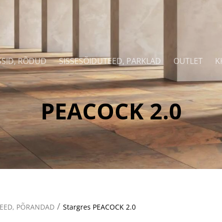
SSID, RÕDUD
SISSESÕIDUTEED, PARKLAD
OUTLET
K
PEACOCK 2.0
/
TEED, PÕRANDAD
Stargres PEACOCK 2.0