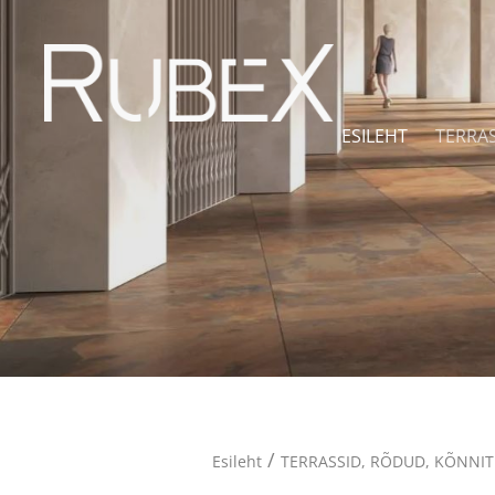
ESILEHT
TERRA
/
Esileht
TERRASSID, RÕDUD, KÕNNI