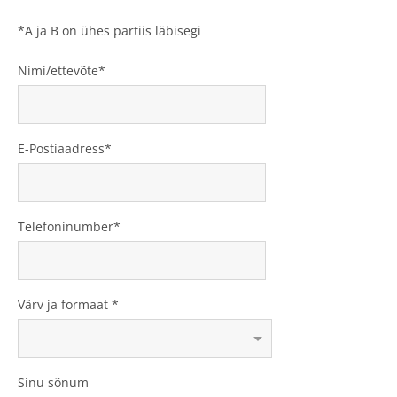
*A ja B on ühes partiis läbisegi
Nimi/ettevõte
E-Postiaadress
Telefoninumber
Värv ja formaat
Sinu sõnum