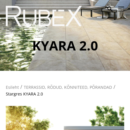
KYARA 2.0
/
/
Esileht
TERRASSID, RÕDUD, KÕNNITEED, PÕRANDAD
Stargres KYARA 2.0