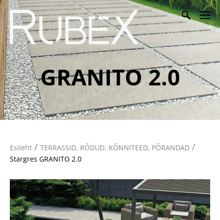
GRANITO 2.0
/
/
Esileht
TERRASSID, RÕDUD, KÕNNITEED, PÕRANDAD
Stargres GRANITO 2.0